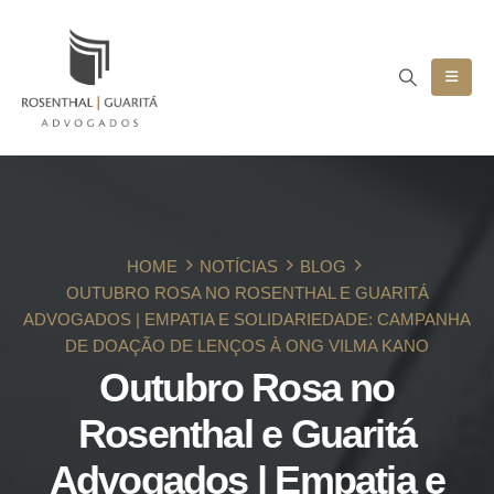
HOME
NOTÍCIAS
BLOG
OUTUBRO ROSA NO ROSENTHAL E GUARITÁ
ADVOGADOS | EMPATIA E SOLIDARIEDADE: CAMPANHA
DE DOAÇÃO DE LENÇOS À ONG VILMA KANO
Outubro Rosa no
Rosenthal e Guaritá
Advogados | Empatia e