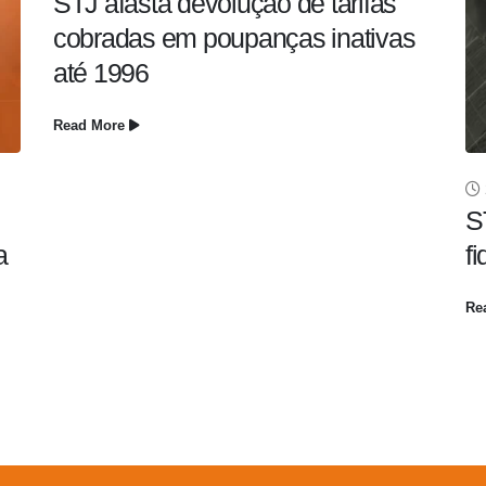
STJ afasta devolução de tarifas
cobradas em poupanças inativas
até 1996
Read More
S
a
f
Re