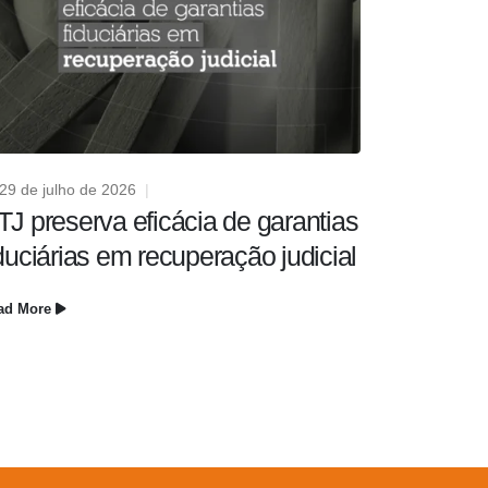
29 de julho de 2026
22 de julh
TJ preserva eficácia de garantias
STJ dife
iduciárias em recuperação judicial
de inadi
seguran
ad More
Read More