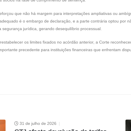
aos sócios na fase de cumprimento de sentença.
, reforçou que não há margem para interpretações ampliativas ou ambí
dequado é o embargo de declaração, e a parte contrária optou por não u
da segurança jurídica, gerando desequilíbrio processual.
 restabelecer os limites fixados no acórdão anterior, a Corte reconhece
mportante precedente para instituições financeiras que enfrentam dis
31 de julho de 2026