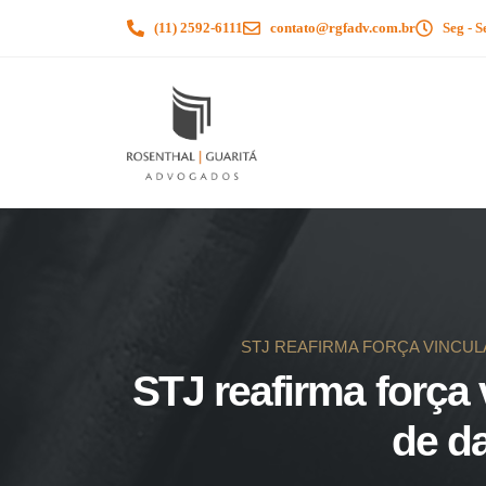
(11) 2592-6111
contato@rgfadv.com.br
Seg - S
STJ REAFIRMA FORÇA VINCUL
STJ reafirma força
de d