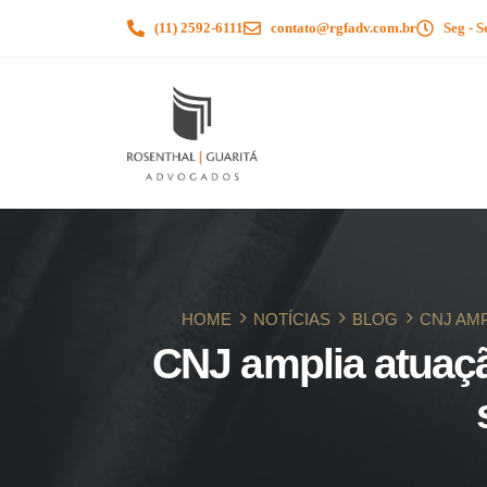
(11) 2592-6111
contato@rgfadv.com.br
Seg - S
HOME
NOTÍCIAS
BLOG
CNJ AM
CNJ amplia atuação